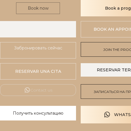
Book now
Book a pro
WhatsApp
BOOK AN APPO
Забронировать сейчас
JOIN THE PRO
RESERVAR TERA
RESERVAR UNA CITA
Contact us
ЗАПИСАТЬСЯ НА П
Получить консультацию
WHATS