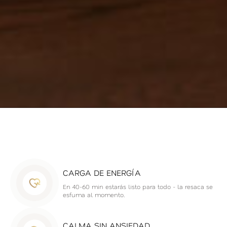
CARGA DE ENERGÍA
En 40-60 min estarás listo para todo - la resaca se
esfuma al momento.
CALMA SIN ANSIEDAD