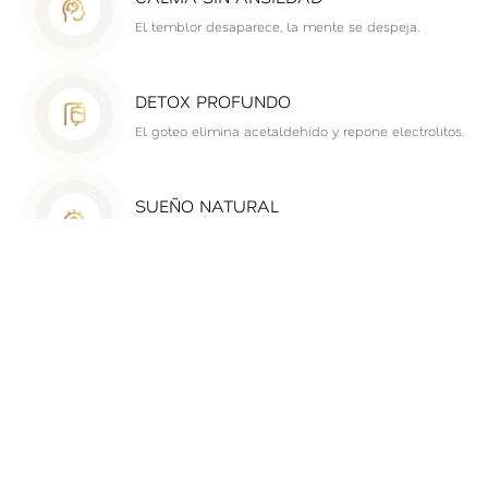
El temblor desaparece, la mente se despeja.
DETOX PROFUNDO
El goteo elimina acetaldehído y repone electrolitos.
SUEÑO NATURAL
Te dormirás sin pastillas ni “rebote”.
4.9/5