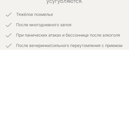
усугубляются.
Тяжёлое похмелье
После многодневного запоя
При панических атаках и бессоннице после алкоголя
После вечеринки/сильного переутомления с приемом
веществ
При высоком давлении, головной боли и тревоге
При рецидиве зависимости или попытке
восстановиться самостоятельно